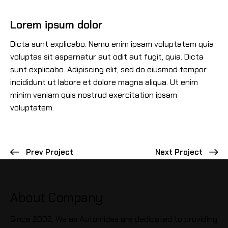
Lorem ipsum dolor
Dicta sunt explicabo. Nemo enim ipsam voluptatem quia
voluptas sit aspernatur aut odit aut fugit, quia. Dicta
sunt explicabo. Adipiscing elit, sed do eiusmod tempor
incididunt ut labore et dolore magna aliqua. Ut enim
minim veniam quis nostrud exercitation ipsam
voluptatem.
Prev Project
Next Project
About Company
Since 2002, We as Automidas are dedicated to providing