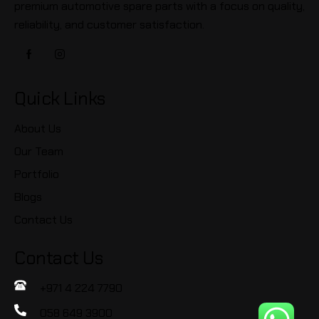
premium automotive spare parts with a focus on quality,
reliability, and customer satisfaction.
Quick Links
About Us
Our Team
Portfolio
Blogs
Contact Us
Contact Us
+971 4 224 7790
058 649 3900